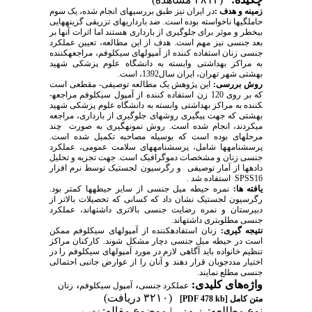
زمینه و هدف
:
در ایران نیز طبق بررسی­های انجام شده، یک سوم
حاملگی­ها ناخواسته بوده است. ضد بارداری­های تزریقی گزینه­هایی
بی­خطر و موثر برای جلوگیری از بارداری هستند اما اثرات آن­ها بر
بعد جنسی نیز مهم است. هدف از این مطالعه، تعیین عملکرد
جنسی زنان استفاده کننده از آمپول­های سیکلوفم، مراجعه­کننده
به مراکز بهداشتی وابسته به دانشگاه علوم پزشکی شهید
بهشتی شهر تهران، ایران سال1392، است.
روش بررسی:
این پژوهش یک مطالعه توصیفی- مقطعی است
که بر روی 120 زن استفاده کننده از آمپول سیکلوفم مراجعه­
کننده به مراکز بهداشتی وابسته به دانشگاه علوم پزشکی شهید
بهشتی که جهت پیگیری روش­های جلوگیری از بارداری، مراجعه
می­کردند، انجام شده است. روش نمونه­گیری به صورت چند
مرحله­ای بوده است که بوسیله مصاحبه تکمیل شده است.
پرسشنامه­ها شامل، پرسشنامه­های سلامت عمومی، عملکرد
جنسی زنان و مشخصات دموگرافیک است. جهت تجزیه و تحلیل
داده­ها از آمار توصیفی و رگرسیون لجستیک توسط نرم افزار
SPSS16
استفاده شد .
یافته­ ها:
نمره حیطه میل جنسی از سایر حیطه­ها کمتر بود.
رگرسیون لجستیک نشان داد که کسانی که تحصیلات بالاتر از
دبیرستان و نمره رضایت جنسی بالاتری داشته­اند، عملکرد
جنسی مطلوب­تری داشته­اند.
نتیجه­ گیری:
زنان استفاده­کننده از آمپول­های سیکلوفم ممکن
است در حیطه میل جنسی دچار مشکل شوند. کارکنان مراکز
تنظیم خانواده باید آگاهی لازم در مورد آمپول­های سیکلوفم را در
اختیار مددجویان قرار دهند و آنان را از عوارض جانبی احتمالی
جنسی مطلع نمایند.
واژه‌های کلیدی:
،
،
عملکرد جنسی
آمپول سیکلوفم
زنان
(۳۲۱۰ دریافت)
متن کامل
[PDF 478 kb]
نوع مطالعه:
| موضوع مقاله:
پژوهشي
تخصصي