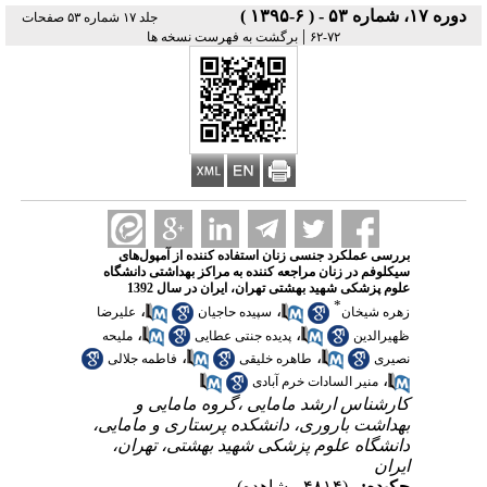
دوره ۱۷، شماره ۵۳ - ( ۶-۱۳۹۵ )
جلد ۱۷ شماره ۵۳ صفحات
|
۷۲-۶۲
برگشت به فهرست نسخه ها
بررسی عملکرد جنسی زنان استفاده کننده از آمپول‌های
سیکلوفم در زنان مراجعه کننده به مراکز بهداشتی دانشگاه
علوم پزشکی شهید بهشتی تهران، ایران در سال 1392
*
،
،
زهره شیخان
سپیده حاجیان
علیرضا
،
،
ظهیرالدین
پدیده جنتی عطایی
ملیحه
،
،
نصیری
طاهره خلیقی
فاطمه جلالی
،
منیر السادات خرم آبادی
کارشناس ارشد مامایی ،گروه مامایی و
بهداشت باروری، دانشکده پرستاری و مامایی،
دانشگاه علوم پزشکی شهید بهشتی، تهران،
ایران
چکیده:
(۴۸۱۴ مشاهده)