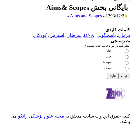
نی بخش
Aims& Scopes
Aims and Scopes
- 139
دی
سخگویی
,
DNA
,
سرطان
,
استرس
,
کودکان
رد قالب جدید چیست؟
عالی
خوب
متوسط
ضعیف
 این وب سایت متعلق به
مجله علوم پزشکی زانکو
می