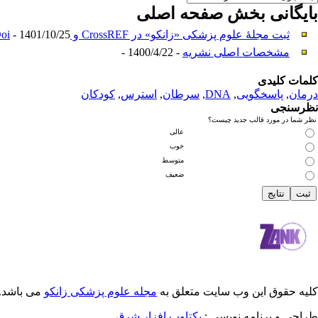
بایگانی بخش
صفحه اصلی
ثبت مجلهٔ علوم پزشکی «زانکو» در CrossREF و Doi
- 1401/10/25 -
مشخصات اصلی نشریه
- 1400/4/22 -
کلمات کلیدی
درمان
,
پاسخگویی
,
DNA
,
سرطان
,
استرس
,
کودکان
نظرسنجی
نظر شما در مورد قالب جدید چیست؟
عالی
خوب
متوسط
ضعیف
کلیه حقوق این وب سایت متعلق به
مجله علوم پزشکی زانکو
می باشد.
طراحی و برنامه نویسی :
یکتاوب افزار شرق