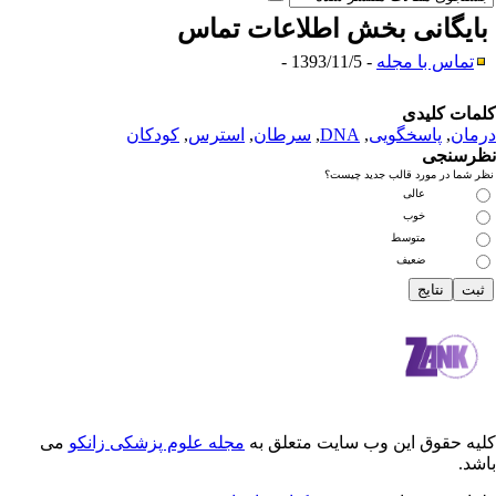
نی بخش
اطلاعات تماس
ا مجله
- 1393/11/5 -
دی
سخگویی
,
DNA
,
سرطان
,
استرس
,
کودکان
رد قالب جدید چیست؟
عالی
خوب
متوسط
ضعیف
 این وب سایت متعلق به
مجله علوم پزشکی زانکو
می