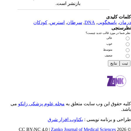
بازنشر است.
دی
سخگویی
,
DNA
,
سرطان
,
استرس
,
کودکان
رد قالب جدید چیست؟
عالی
خوب
متوسط
ضعیف
 این وب سایت متعلق به
مجله علوم پزشکی زانکو
می
رنامه نویسی :
یکتاوب افزار شرق
Zanko Journal of Medical Scienc