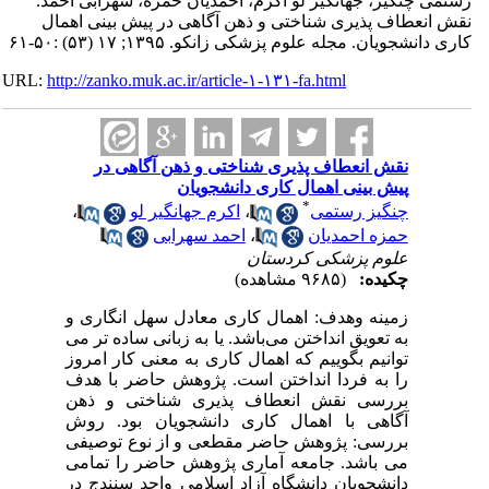
نگیز، جهانگیر لو اکرم، احمدیان حمزه، سهرابی احمد.
طاف پذیری شناختی و ذهن آگاهی در پیش بینی اهمال
یان. مجله علوم پزشکی زانکو. ۱۳۹۵; ۱۷ (۵۳) :۵۰-۶۱
URL:
http://zanko.muk.ac.ir/article-۱-۱۳۱-fa.html
نقش انعطاف پذیری شناختی و ذهن آگاهی در
پیش بینی اهمال کاری دانشجویان
*
چنگیز رستمی
،
اکرم جهانگیر لو
،
حمزه احمدیان
،
احمد سهرابی
علوم پزشکی کردستان
چکیده:
(۹۶۸۵ مشاهده)
زمینه وهدف: اهمال کاری معادل سهل انگاری و
به تعویق انداختن می‌باشد. یا به زبانی ساده تر می
توانیم بگوییم که اهمال کاری به معنی کار امروز
را به فردا انداختن است. پژوهش حاضر با هدف
بررسی نقش انعطاف پذیری شناختی و ذهن
آگاهی با اهمال کاری دانشجویان بود. روش
بررسی: پژوهش حاضر مقطعی و از نوع توصیفی
می باشد. جامعه آماری پژوهش حاضر را تمامی
دانشجویان دانشگاه آزاد اسلامی واحد سنندج در