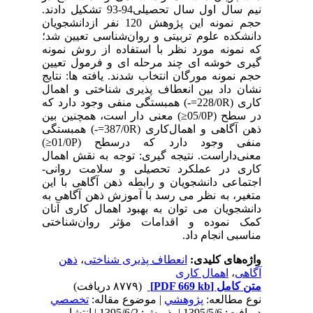
نیم سال اول سال تحصیلی94-93 تشکیل دادند.
حجم نمونه این پژوهش 120 نفر ازدانشجویان
دانشکده علوم تربیتی و روان‌شناسی تعیین شد؛
که نمونه مورد نظر با استفاده از روش نمونه
گیری خوشه ای چند مرحله ای و فرمول تعیین
حجم نمونه مورگان انتخاب شدند. یافته ها: نتایج
نشان داد بین انعطاف پذیری شناختی و اهمال
کاری (228/0R=-) همبستگی منفی وجود دارد که
در سطح (05/0P≤) معنی دار است، همچنین بین
ذهن آگاهی و اهمال‌کاری (387/0R=-) همبستگی
منفی وجود دارد که درسطح (01/0P≤)
معنی‌داراست. نتیجه گیری: توجه به نقش اهمال
کاری در عملکرد تحصیلی و سلامت روانی-
اجتماعی دانشجویان و رابطه ذهن آگاهی با این
متغیر، به نظر می رسد با آموزش ذهن آگاهی به
دانشجویان می توان به بهبود اهمال کاری آنان
کمک نموده و اقدامات مؤثر روان‌شناختی
مناسبی انجام داد.
واژه‌های کلیدی:
انعطاف پذیری شناختی
،
ذهن
آگاهی
،
اهمال کاری
متن کامل
[PDF 669 kb]
(۸۷۷۹ دریافت)
نوع مطالعه:
پژوهشي
| موضوع مقاله:
تخصصي
دریافت: 1395/5/6 | پذیرش: 1395/6/2 | انتشار