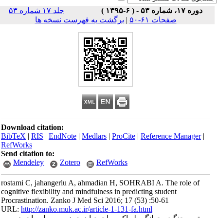
 )
جلد ۱۷ شماره ۵۳
صفحات ۶۱-۵۰
|
برگشت به فهرست نسخه ها
Download citation:
BibTeX
|
RIS
|
EndNote
|
Medlars
|
ProCite
|
Reference Man
RefWorks
Send citation to:
Mendeley
Zotero
RefWorks
rostami C, jahangerlu A, ahmadian H, SOHRABI A. The rol
cognitive flexibility and mindfulness in predicting student
Procrastination. Zanko J Med Sci 2016; 17 (53) :50-61
URL:
http://zanko.muk.ac.ir/article-1-131-fa.html