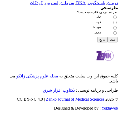
سخگویی
,
DNA
,
سرطان
,
استرس
,
کودکان
رد قالب جدید چیست؟
عالی
خوب
متوسط
ضعیف
 این وب سایت متعلق به
مجله علوم پزشکی زانکو
می
رنامه نویسی :
یکتاوب افزار شرق
Zanko Journal of Medical Scienc
Designed & Developed by 