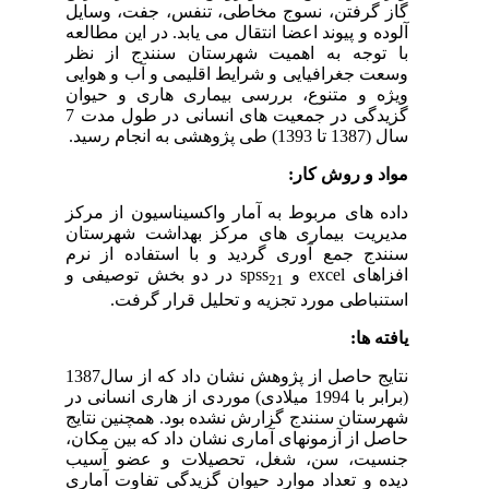
گاز گرفتن، نسوج مخاطی، تنفس، جفت، وسایل
آلوده و پیوند اعضا انتقال می یابد. در این مطالعه
با توجه به اهمیت شهرستان سنندج از نظر
وسعت جغرافیایی و شرایط اقلیمی و آب و هوایی
ویژه و متنوع، بررسی بیماری هاری و حیوان
گزیدگی در جمعیت های انسانی در طول مدت 7
سال (1387 تا 1393) طی پژوهشی به انجام رسید.
مواد و روش کار:
داده های مربوط به آمار واکسیناسیون از مرکز
مدیریت بیماری های مرکز بهداشت شهرستان
سنندج جمع آوری گردید و با استفاده از نرم
افزاهای
excel
و
spss
در دو بخش توصیفی و
21
استنباطی مورد تجزیه و تحلیل قرار گرفت.
یافته­ ها:
نتایج حاصل از پژوهش نشان داد که از سال1387
(برابر با 1994 میلادی) موردی از هاری انسانی در
شهرستان سنندج گزارش نشده بود. همچنین نتایج
حاصل از آزمون­های آماری نشان داد که بین مکان،
جنسیت، سن، شغل، تحصیلات و عضو آسیب
دیده و تعداد موارد حیوان گزیدگی تفاوت آماری