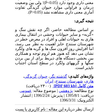
معنی داری وجود دارد (
P<0.05
)؛ ولی بین وضعیت
درمان و فراوانی موارد حیوان گزیدگی تفاوت
آماری معنی داری مشاهده نشد (
P>0.05
).
نتیجه گیری:
بر اساس مطالعه حاضر، اگر چه نقش سگ و
«گربه» و سایر حیوانات وحشی در انتقال بیماری
هاری به حیوانات اهلی و افراد در معرض خطر در
شهرستان سنندج حایز اهمیت به نظر می رسد،
اما افزایش روز افزون سگ ها و گربه های ولگرد
نشان می دهد که هنوز هم لزوم توجه و همکاری
بین بخشی دستگاه های ذیربط برای از بین بردن
سگ­ها و گربه­های ولگرد در سطح استان اجتناب
ناپذیر است.
واژه‌های کلیدی:
گذشته نگر
،
حیوان گزیدگی
،
هاری
،
شهرستان سنندج
،
ایران
متن کامل
[PDF 603 kb]
(۲۴۰۰ دریافت)
نوع مطالعه:
پژوهشي
| موضوع مقاله:
عمومى
دریافت: 1395/8/1 | پذیرش: 1396/2/24 | انتشار
الکترونیک: 1396/3/31
ارسال نظر درباره این مقاله : نام کاربری یا پست