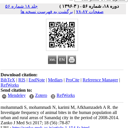
 )
جلد ۱۸ شماره ۵۶
صفحات ۸۷-۷۸
|
برگشت به فهرست نسخه ها
Download citation:
BibTeX
|
RIS
|
EndNote
|
Medlars
|
ProCite
|
Reference Man
RefWorks
Send citation to:
Mendeley
Zotero
RefWorks
mohammadi S, mohammadi N, karimi M, Afkhamzadeh A R.
Investigate frequency of animal bites in the human population
urban and rural areas of Sanandaj city in the period of 2008
Zanko J Med Sci 2017; 18 (56) :78-87
URL:
http://zanko.muk.ac.ir/article-1-154-fa.html