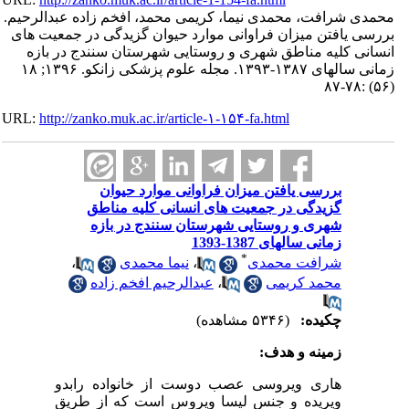
رافت، محمدی نیما، کریمی محمد، افخم زاده عبدالرحیم.
افتن میزان فراوانی موارد حیوان گزیدگی در جمعیت های
کلیه مناطق شهری و روستایی شهرستان سنندج در بازه
زمانی سالهای ۱۳۸۷-۱۳۹۳. مجله علوم پزشکی زانکو. ۱۳۹۶; ۱۸
URL:
http://zanko.muk.ac.ir/article-۱-۱۵۴-fa.html
بررسی یافتن میزان فراوانی موارد حیوان
گزیدگی در جمعیت های انسانی کلیه مناطق
شهری و روستایی شهرستان سنندج در بازه
زمانی سالهای 1387-1393
*
شرافت محمدی
،
نیما محمدی
،
محمد کریمی
،
عبدالرحیم افخم زاده
چکیده:
(۵۳۴۶ مشاهده)
زمینه و هدف:
هاری ویروسی عصب دوست از خانواده رابدو
ویریده و جنس لیسا ویروس است که از طریق