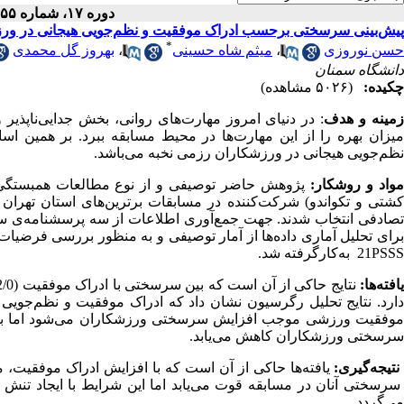
دوره ۱۷، شماره ۵۵ - ( ۱۲-۱۳۹۵ )
پیش‌بینی سرسختی برحسب ادراک موفقیت و نظم‌جویی هیجانی در ورز
*
حسن نوروزی
،
میثم شاه حسینی
،
بهروز گل محمدی
دانشگاه سمنان
چکیده:
(۵۰۲۶ مشاهده)
مینه و هدف
: در دنیای امروز مهارت‌های روانی، بخش جدایی‌ناپ
میزان بهره را از این مهارت‌ها در محیط مسابقه ببرد. بر همی
نظم‌جویی هیجانی در ورزشکاران رزمی نخبه می‌باشد.
واد و روش­کار:
تصادفی انتخاب شدند. جهت جمع‌آوری اطلاعات از سه پرسشنامه‌ی سر
برای تحلیل آماری داده‌ها از آمار توصیفی و به منظور بررسی فرضیات
S
PSS
21
به‌کارگرفته شد.
افته‌ها:
نتایج حاکی از آن است که بین سرسختی با ادراک موفقیت (22/0=
موفقیت ورزشی موجب افزایش سرسختی ورزشکاران می‌شود اما با افز
سرسختی ورزشکاران کاهش می‌یابد.
تیجه‌گیری:
یافته‌ها حاکی از آن است که با افزایش ادراک موفقیت،
سرسختی آنان در مسابقه قوت می‌یابد اما این شرایط با ایجاد تنش 
می‌گردد.