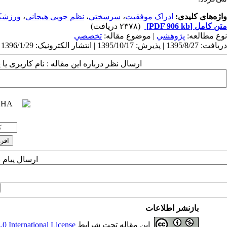
واژه‌های کلیدی:
ادراک موفقیت
،
سرسختی
،
نظم جویی هیجانی
،
ورزشک
متن کامل
[PDF 906 kb]
(۲۳۷۸ دریافت)
نوع مطالعه:
پژوهشي
| موضوع مقاله:
تخصصي
دریافت: 1395/8/27 | پذیرش: 1395/10/17 | انتشار الکترونیک: 1396/1/29
ارسال نظر درباره این مقاله : نام کاربری ی
ارسال پیام 
بازنشر اطلاعات
این مقاله تحت شرایط
 International License