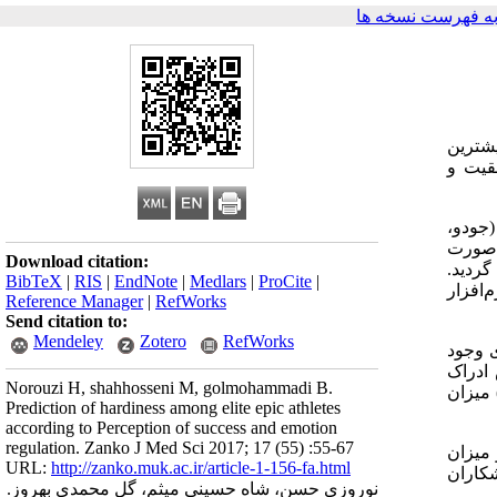
ه فهرست نسخه ها
شترین
قیت و
یه‌ی ورزشکاران (جودو،
 مورگان و به صورت
Download citation:
ردید.
BibTeX
|
RIS
|
EndNote
|
Medlars
|
ProCite
|
‌افزار
Reference Manager
|
RefWorks
Send citation to:
Mendeley
Zotero
RefWorks
ی وجود
 افزایش ادراک
Norouzi H, shahhosseni M, golmohammadi B.
میزان
Prediction of hardiness among elite epic athletes
according to Perception of success and emotion
regulation. Zanko J Med Sci 2017; 17 (55) :55-67
 میزان
URL:
http://zanko.muk.ac.ir/article-1-156-fa.html
کاران
نوروزی حسن، شاه حسینی میثم، گل محمدی بهروز.