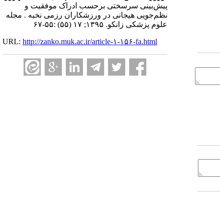
پیش‌بینی سرسختی برحسب ادراک موفقیت و
نظم‌جویی هیجانی در ورزشکاران رزمی نخبه . مجله
علوم پزشکی زانکو. ۱۳۹۵; ۱۷ (۵۵) :۵۵-۶۷
URL:
http://zanko.muk.ac.ir/article-۱-۱۵۶-fa.html