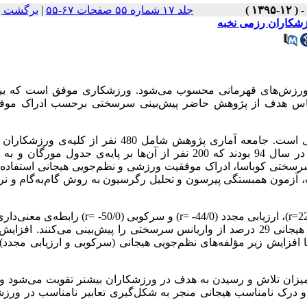
جلد ۱۷ شماره ۵۵ صفحات ۶۷-۵۵
|
برگشت ب
شکاران رزمی نخبه
ذیر ورزش‌های قهرمانی محسوب می‌شود. ورزشکاری موفق است که بی
ن اساس هدف از پژوهش حاضر پیش‌بینی سرسختی برحسب ادراک موف
پژوهش حاضر توصیفی و از نوع مطالعات همبستگی است. جامعه آماری پژوهش شامل 480 نفر از کل
کشتی و تکواندو) شرکت‌کننده در مسابقات برترین‌های استان تهران در سال 94 بودند که 200 نفر از آن‌ها بر پایه‌ی جدول
سختی کوباسا، ادراک موفقیت ورزشی و نظم‌جویی هیجانی استفاده گ
، آزمون همبستگی پیرسون و تحلیل رگرسیون به روش گام‌به‌گام و نرم
r
)، ارزیابی مجدد (44/0- =
r
) و سرکوبی (50/0- =
r
) رابطه‌ی معنی‌دار
دارد. نتایج تحلیل رگرسیون نشان داد که ادراک موفقیت و نظم‌جویی هیجانی 29 درصد از واریانس سرسختی را پیش‌بینی می‌کنند.
ایش زیر مؤلفه‌های نظم‌جویی هیجانی (سرکوبی و ارزیابی مجدد) 
 میزان تلاش و رسیدن به هدف در ورزشکاران بیشتر تقویت می‌شود و
و درک نامناسب هیجانی منجر به شکل‌گیری تعابیر نامناسب در ورزش