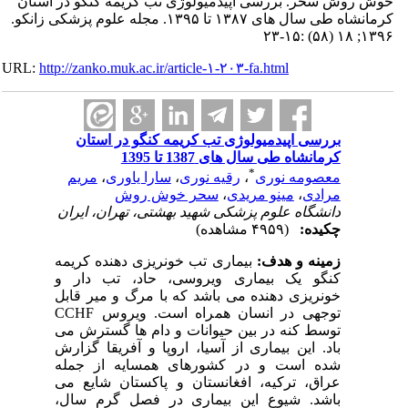
 سحر. بررسی اپیدمیولوژی تب کریمه کنگو در استان
کرمانشاه طی سال های ۱۳۸۷ تا ۱۳۹۵. مجله علوم پزشکی زانکو.
URL:
http://zanko.muk.ac.ir/article-۱-۲۰۳-fa.html
بررسی اپیدمیولوژی تب کریمه کنگو در استان
کرمانشاه طی سال های 1387 تا 1395
*
معصومه نوری
،
رقیه نوری
،
سارا یاوری
،
مریم
مرادی
،
مینو مریدی
،
سحر خوش روش
دانشگاه علوم پزشکی شهید بهشتی، تهران، ایران
چکیده:
(۴۹۵۹ مشاهده)
زمینه و هدف:
بیماری تب خونریزی دهنده کریمه
کنگو یک بیماری ویروسی، حاد، تب دار و
خونریزی دهنده می باشد که با مرگ و میر قابل
توجهی در انسان همراه است. ویروس CCHF
توسط کنه در بین حیوانات و دام ها گسترش می
باد. این بیماری از آسیا، اروپا و آفریقا گزارش
شده است و در کشورهای همسایه از جمله
عراق، ترکیه، افغانستان و پاکستان شایع می
باشد. شیوع این بیماری در فصل گرم سال،