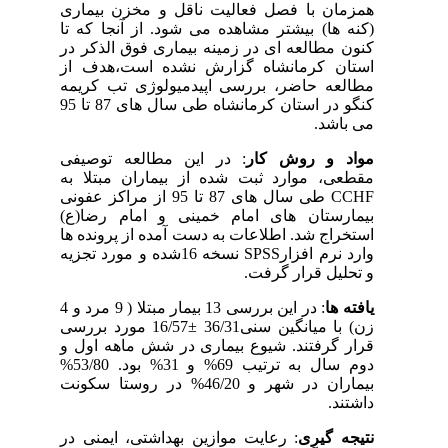
همزمان با فصل فعالیت ناقل و مخزن بیماری
(کنه ها) بیشتر مشاهده می شود. از آنجا که تا
کنون مطالعه ای در زمینه بیماری فوق الذکر در
استان کرمانشاه گزارش نشده است،هدف از
مطالعه حاضر، بررسی اپیدمیولوژی تب کریمه
کنگو در استان کرمانشاه طی سال های 87 تا 95
می باشد.
مواد و روش کار
: در این مطالعه توصیفی
مقطعی، موارد ثبت شده از بیماران مبتلا به
CCHF طی سال های 87 تا 95 از مراکز عفونی
بیمارستان های امام خمینی و امام رضا(ع)
استخراج شد. اطلاعات به دست آمده از پرونده ها
وارد نرم افزار
SPSS
نسخه 16شده و مورد تجزیه
و تحلیل قرار گرفت.
یافته ها
: در این بررسی 13 بیمار مبتلا ( 9 مرد و 4
زن) با میانگین سنی36/31 ±16/57 مورد بررسی
قرار گرفتند. شیوع بیماری در شش ماهه اول و
دوم سال به ترتیب 69% و 31% بود. 53/80%
بیماران در شهر و 46/20% در روستا سکونت
داشتند.
نتیجه گیری
: رعایت موازین بهداشتی، ایمنی در