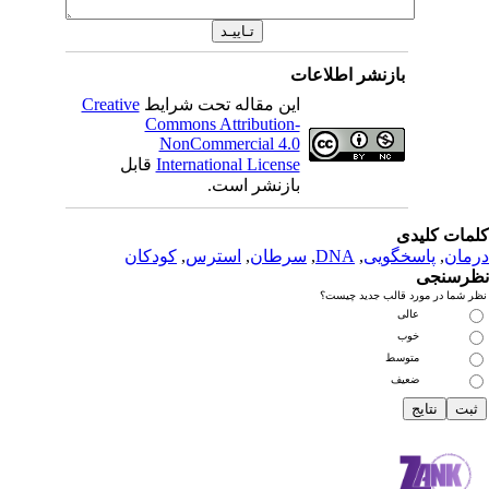
بازنشر اطلاعات
این مقاله تحت شرایط
Creative
Commons Attribution-
NonCommercial 4.0
International License
قابل
بازنشر است.
دی
سخگویی
,
DNA
,
سرطان
,
استرس
,
کودکان
رد قالب جدید چیست؟
عالی
خوب
متوسط
ضعیف