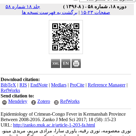
 )
جلد ۱۸ شماره ۵۸
صفحات ۲۳-۱۵
|
برگشت به فهرست نسخه ها
Download citation:
BibTeX
|
RIS
|
EndNote
|
Medlars
|
ProCite
|
Reference Man
RefWorks
Send citation to:
Mendeley
Zotero
RefWorks
Epidemiology of Crimean-Congo Fever in Kermanshah Pro
Between 2008-2016. Zanko J Med Sci 2017; 18 (58) :15-23
URL:
http://zanko.muk.ac.ir/article-1-203-fa.html
صومه، نوری رقیه، یاوری سارا، مرادی مریم، مریدی مینو،