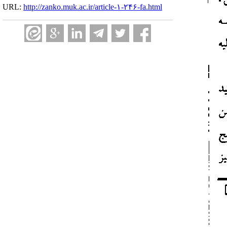
URL:
http://zanko.muk.ac.ir/article-۱-۲۴۶-fa.html