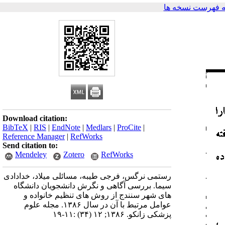
 فهرست نسخه ها
Download citation:
BibTeX
|
RIS
|
EndNote
|
Medlars
|
ProCite
|
Reference Manager
|
RefWorks
Send citation to:
Mendeley
Zotero
RefWorks
رستمی نرگس، فرجی طیبه، مسائلی میلاد، خدادادی
سیما. بررسی آگاهی و نگرش دانشجویان دانشگاه
های شهر سنندج از روش های تنظیم خانواده و
عوامل مرتبط با آن در سال ۱۳۸۶. مجله علوم
پزشکی زانکو. ۱۳۸۶; ۱۲ (۳۴) :۱۱-۱۹