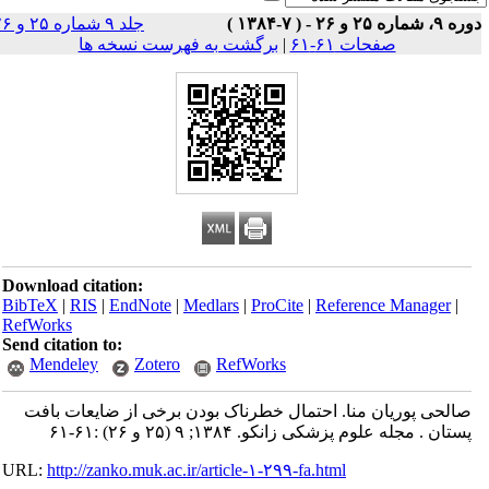
جلد ۹ شماره ۲۵ و ۲۶
صفحات ۶۱-۶۱
|
برگشت به فهرست نسخه ها
Download citation:
BibTeX
|
RIS
|
EndNote
|
Medlars
|
ProCite
|
Reference Man
RefWorks
Send citation to:
Mendeley
Zotero
RefWorks
وریان منا. احتمال خطرناک بودن برخی از ضایعات بافت
علوم پزشکی زانکو. ۱۳۸۴; ۹ (۲۵ و ۲۶) :۶۱-۶۱
URL:
http://zanko.muk.ac.ir/article-۱-۲۹۹-fa.html