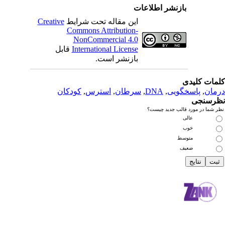
بازنشر اطلاعات
این مقاله تحت شرایط
Creative
Commons Attribution-
NonCommercial 4.0
International License
قابل
بازنشر است.
دی
سخگویی
,
DNA
,
سرطان
,
استرس
,
کودکان
رد قالب جدید چیست؟
عالی
خوب
متوسط
ضعیف