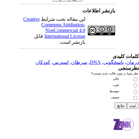
بازنشر اطلاعات
این مقاله تحت شرایط
Creative
Commons Attribution-
NonCommercial 4.0
International License
قابل
بازنشر است.
دی
سخگویی
,
DNA
,
سرطان
,
استرس
,
کودکان
رد قالب جدید چیست؟
عالی
خوب
متوسط
ضعیف