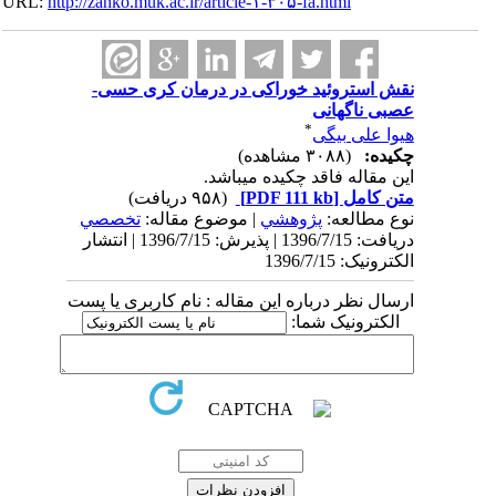
URL:
http://zanko.muk.ac.ir/article-۱-۳۰۵-fa.html
نقش استروئید خوراکی در درمان کری حسی-
عصبی ناگهانی
*
هیوا علی بیگی
چکیده:
(۳۰۸۸ مشاهده)
این مقاله فاقد چکیده می​باشد.
متن کامل
[PDF 111 kb]
(۹۵۸ دریافت)
نوع مطالعه:
پژوهشي
| موضوع مقاله:
تخصصي
دریافت: 1396/7/15 | پذیرش: 1396/7/15 | انتشار
الکترونیک: 1396/7/15
ارسال نظر درباره این مقاله : نام کاربری یا پست
الکترونیک شما: