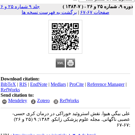
جلد ۹ شماره ۲۵ و ۲۶
صفحات ۶۷-۶۷
|
برگشت به فهرست نسخه ها
Download citation:
BibTeX
|
RIS
|
EndNote
|
Medlars
|
ProCite
|
Reference Man
RefWorks
Send citation to:
Mendeley
Zotero
RefWorks
ی هیوا. نقش استروئید خوراکی در درمان کری حسی-
عصبی ناگهانی. مجله علوم پزشکی زانکو. ۱۳۸۴; ۹ (۲۵ و ۲۶)