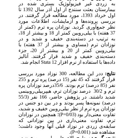
به زردی غیر فیزیولوژیک بستری شده در
بیمارستان بعثت سنندج از اول آذر سال 1392 تا
اول خرداد 1393، مورد مطالعه قرار گرفتند. در
بررسی پرونده‌ها و آزمایشات، اطلاعات مورد
نظر جمع‌آوری گردید. نوزادان پره ترم (کمتر از
37 هفته) با بیلی‌روبین کمتر از 18 و بیشتر از 18،
به ترتیب در دسته‌بندی خفیف و شدید و در
نوزادان ترم (مساوی و بیشتر از 37 هفته) با
بیلی‌روبین کمتر از 20 و بیشتر از 20، جزء
دسته‌بندی خفیف و شدید قرار گرفتند. آنالیز
داده‌ها با استفاده از نرم افزار
Stata 12
انجام شد.
نتایج:
د
در این مطالعه، 300 نوزاد مورد بررسی
قرار گرفتند که 45 نفر (15 درصد) پره ترم و 255
نفر (85 درصد) ترم بودند. 35/6درصد نوزادان پره
ترم و 30/2 درصد نوزادان ترم، هیپر‌بیلی‌روبینمی
شدید داشتند. در پژوهش حاضر، 166 نفر (55/3
درصد) نمونه‌ها پسر بودند و در بین دو جنس در
نوزادان پره ترم از نظر بیلی‌روبین خفیف و شدید،
تفاوت معنی‌دار بود (0/03
P=
)؛ همچنین در نوزادان
ترم، تفاوت معنی‌داری در بین نوزادانی که
سابقه‌ی زردی در نوزاد قبلی آنها وجود داشت؛
مشاهده شد
(
P=0.001
).
نتیجه گیری:
سطوح بالای هایپربیلی‌روبین خون در