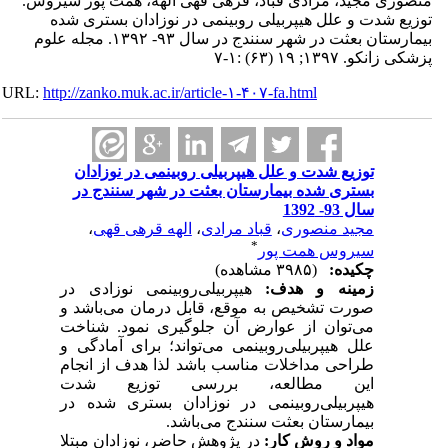
مجید، مرادی قباد، قرهی قهی الهه، همت پور سیروس.
دت و علل هیپربیلی روبینمی در نوزادان بستری شده
بیمارستان بعثت در شهر سنندج در سال ۹۳- ۱۳۹۲. مجله علوم
; ۱۹ (۶۳) :۱-۷
URL:
http://zanko.muk.ac.ir/article-۱-۴۰۷-fa.html
توزیع شدت و علل هیپربیلی روبینمی در نوزادان
بستری شده بیمارستان بعثت در شهر سنندج در
سال 93- 1392
مجید منصوری
،
قباد مرادی
،
الهه قرهی قهی
،
*
سیروس همت پور
چکیده:
(۳۹۸۵ مشاهده)
زمینه و هدف:
هیپربیلی‌روبینمی نوزادی در
صورت تشخیص به موقع، قابل درمان می‌باشد و
می‌توان از عوارض آن جلوگیری نمود. شناخت
علل هیپربیلی‌روبینمی می‌تواند؛ برای آمادگی و
طراحی مداخلات مناسب باشد لذا هدف از انجام
این مطالعه، بررسی توزیع شدت
هیپربیلی‌روبینمی
در نوزادان بستری شده در
بیمارستان بعثت سنندج می‌باشد.
مواد و روش کار:
در پژوهش حاضر،
نوزادان مبتلا