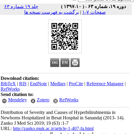
جلد ۱۹ شماره ۶۳
صفحات ۷-۱
|
برگشت به فهرست نسخه ها
Download citation:
BibTeX
|
RIS
|
EndNote
|
Medlars
|
ProCite
|
Reference Man
RefWorks
Send citation to:
Mendeley
Zotero
RefWorks
Distribution of Severity and Causes of Hyperbilirubinemia i
Newborns Hospitalized in Besat Hospital in Sanandaj (2013-
Zanko J Med Sci 2019; 19 (63) :1-7
URL:
http://zanko.muk.ac.ir/article-1-407-fa.html