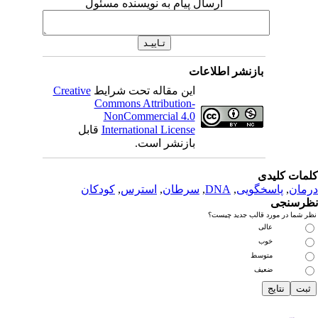
ارسال پیام به نویسنده مسئول
بازنشر اطلاعات
این مقاله تحت شرایط
Creative
Commons Attribution-
NonCommercial 4.0
International License
قابل
بازنشر است.
دی
سخگویی
,
DNA
,
سرطان
,
استرس
,
کودکان
رد قالب جدید چیست؟
عالی
خوب
متوسط
ضعیف