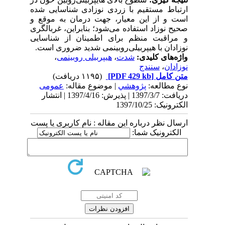
ارتباط مستقیم با زردی نوزادی شناسایی شده
است و از این معیار، جهت درمان به موقع و
صحیح نوزاد استفاده می‌شود؛
بنابراین، غربالگری
و مراقبت منظم برای اطمینان از شناسایی
نوزادان با هیپر‌بیلی‌روبینمی شدید ضروری است.
واژه‌های کلیدی:
شدت
،
هیپربیلی روبینمی
،
نوزادان
،
سنندج
متن کامل
[PDF 429 kb]
(۱۱۹۵ دریافت)
نوع مطالعه:
پژوهشي
| موضوع مقاله:
عمومى
دریافت: 1397/3/7 | پذیرش: 1397/4/16 | انتشار
الکترونیک: 1397/10/25
ارسال نظر درباره این مقاله : نام کاربری یا پست
الکترونیک شما: