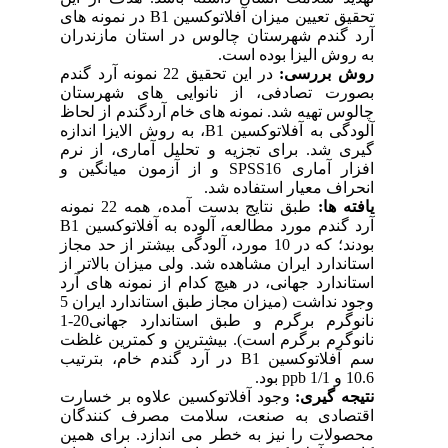
تحقیق تعیین میزان آفلاتوکسین B1 در نمونه های
آرد گندم شهرستان چالوس در استان مازندران
به روش الیزا بوده است.
روش بررسی:
در این تحقیق 22 نمونه آرد گندم
بصورت تصادفی، از نانوایی های شهرستان
چالوس تهیه شد. نمونه های خام آردگندم از لحاظ
آلودگی به آفلاتوکسین B1، به روش الایزا اندازه
گیری شد. برای تجزیه و تحلیل آماری، از نرم
افزار آماری SPSS16 و از آزمون میانگین و
انحراف معیار استفاده شد.
یافته ها:
طبق نتایج بدست آمده، همه 22 نمونه
آرد گندم مورد مطالعه، آلوده به آفلاتوکسین B1
بودند؛ که در 10 مورد، آلودگی بیشتر از حد مجاز
استاندارد ایران مشاهده شد. ولی میزان بالاتر از
استاندارد جهانی، در هیچ کدام از نمونه های آرد
وجود نداشت (میزان مجاز طبق استاندارد ایران 5
نانوگرم برگرم و طبق استاندارد جهانی20-1
نانوگرم برگرم است). بیشترین و کمترین غلظت
سم آفلاتوکسین B1 در آرد گندم خام، بترتیب
10.6 و 1/1 ppb بود.
نتیجه گیری:
وجود آفلاتوکسین علاوه بر خسارت
اقتصادی به صنعت، سلامت مصرف کنندگان
محصولات را نیز به خطر می اندازد. برای همین