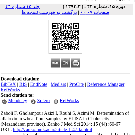
 )
جلد ۱۵ شماره ۴۴
صفحات ۶۷-۶۰
|
برگشت به فهرست نسخه ها
Download citation:
BibTeX
|
RIS
|
EndNote
|
Medlars
|
ProCite
|
Reference Man
RefWorks
Send citation to:
Mendeley
Zotero
RefWorks
Zaboli F, Gholampour Azizi I, Rouhi S, Azimi M. Determina
aflatoxin in wheat flour samples by ELISA in Chalus city
(Mazandaran province). Zanko J Med Sci 2014; 15 (44) :60
URL:
http://zanko.muk.ac.ir/article-1-47-fa.html