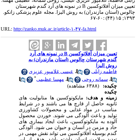
اطمه، غلامپور عزیزی عیسی، روحی سمانه، عظیمی مهسا.
تعیین میزان آفلاتوکسین B در نمونه های آرد گندم شهرستان
استان مازندران) به روش الیزا. مجله علوم پزشکی زانکو.
URL:
http://zanko.muk.ac.ir/article-۱-۴۷-fa.html
تعیین میزان آفلاتوکسین B در نمونه های آرد
گندم شهرستان چالوس (استان مازندران) به
روش الیزا
فاطمه زابلی
،
عیسی غلامپور عزیزی
*
،
سمانه روحی
،
مهسا عظیمی
چکیده:
(۶۳۸۸ مشاهده)
چکیده
زمینه و هدف:
مایکوتوکسین ها متابولیت های
ثانویه حاصل از قارچ ها می باشند و در شرایط
مناسب در مواد غذایی و محصولات کشاورزی
تولید و باعث آلودگی می شوند. خوردن محصول
آلوده به مایکوتوکسین، باعث ایجاد بیماری های
حاد و مزمن در انسان و حیوان می شود. آلودگی
گندم بوسیله آفلاتوکسین می تواند نقش مهمی در
تهدید سلامت انسان داشته باشد. هدف از این