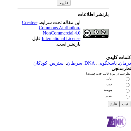
بازنشر اطلاعات
این مقاله تحت شرایط
Creative
Commons Attribution-
NonCommercial 4.0
International License
قابل
بازنشر است.
دی
سخگویی
,
DNA
,
سرطان
,
استرس
,
کودکان
رد قالب جدید چیست؟
عالی
خوب
متوسط
ضعیف