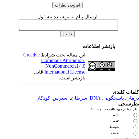
ارسال پیام به نویسنده مسئول
بازنشر اطلاعات
این مقاله تحت شرایط
Creative
Commons Attribution-
NonCommercial 4.0
International License
قابل
بازنشر است.
دی
سخگویی
,
DNA
,
سرطان
,
استرس
,
کودکان
رد قالب جدید چیست؟
عالی
خوب
متوسط
ضعیف