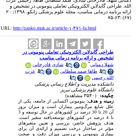
شهلا، قادرخانی شادی، صمد سلطانی طاها، رحیمی عزت
راحی گایدلاین الکترونیکی تعاملی پنومونی در تشخیص و
ارائه برنامه درمانی مناسب. مجله علوم پزشکی زانکو. ۱۳۹۸; ۲۰
URL:
http://zanko.muk.ac.ir/article-۱-۴۷۱-fa.html
طراحی گایدلاین الکترونیکی تعاملی پنومونی در
تشخیص و ارائه برنامه درمانی مناسب
*
شهلا دمنابی
،
شادی قادرخانی
،
طاها صمد سلطانی
،
عزت
الله رحیمی
دانشکده مدیریت و اطلاع رسانی پزشکی
دانشگاه علوم پزشکی تبریز
چکیده:
(۳۵۴۰ مشاهده)
زمینه و هدف:
پنومونی اکتسابی از جامعه، یکی از
علل شایع مرگ‌ومیر بیماران است و میزان بروز
آن
20 تا 30
درصد در کشورهای در حال ‌توسعه و
3
تا 4
درصد در کشورهای توسعه‌یافته متغیر است.
هدف پژوهش حاضر، بررسی و تعیین متغیرهای
مؤثر در ساختار درخت تصمیم و ارائه‌ی آن برای
بیماری پنومونی و بررسی میزان دقت و صحت