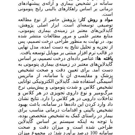
سامانه در تشخیص بیماری و ارائه‌ی پیشنهادهای
درمانی بر اساس راهکارهای بالینی رایج پنومونی
است.
مواد و روش­ کار:
پژوهش حاضر از نوع مطالعه‌
توصیفی توسعه‌ای است. ابزار اصلی پژوهش،
گایدلاین‌های معتبر در زمینه‌ی بیماری پنومونی،
منابع معتبر علمی و مرور مطالعات منتشر شده
بود. در نهایت به منظور طراحی درخت تصمیم، پس
تجزیه و تحلیل نتایج به دست آمده، مدل نهایی
از
در قالب نرم افزار مبتنی بر موبایل توسعه یافت.
یافته­ ها:
عناصر داده‌ای درخت تصمیم، بر اساس
گایدلاین‌های معتبر در زمینه‌ی بیماری پنومونی به
دست آمد. برای تعیین دقت و صحت تشخیص
پزشک و مقایسه‌ی آن با سامانه، از ماتریس
آسیمگی استفاده شد. گایدلاین الکترونیکی توانایی
تشخیص کلاس و شدت پنومونی و پیش‌بینی نرخ
مرگ‌ومیر و نوع داروی تجویزی در هر کلاس و
تداخلات دارویی در هر کلاس را دارد. نتایج نشان
داد وارد کردن این داده‌ها در سامانه، باعث بهبود
تشخیص بالینی و اقدامات درمانی مناسب برای
بیمار در راستای کمک به تشخیص متخصص بوده،
با توجه به اینکه سیستم بر اساس گایدلاین
طراحی شده است و میزان دقت و صحت
سامانه 100 درصد برآورد شد؛ در مجموع میزان