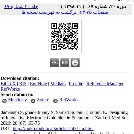
جلد ۲۰ شماره ۶۷
صفحات ۷۵-۶۳
|
برگشت به فهرست نسخه ها
Download citation:
BibTeX
|
RIS
|
EndNote
|
Medlars
|
ProCite
|
Reference Man
RefWorks
Send citation to:
Mendeley
Zotero
RefWorks
damanabi S, ghaderkhany S, Samad-Soltani T, rahimi E. De
of Interactive Electronic Guideline in Pneumonia. Zanko J 
2020; 20 (67) :63-75
URL:
http://zanko.muk.ac.ir/article-1-471-fa.html