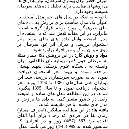
میزان خطر برای بیماری سرطان، نیاز به ارائ ه­
ی روش­های مناسب برای تحلیل داده­ های سرطان
همیشه وجود دارد.
با توجه به اینکه در سال­ های اخیر مدل آمیخته به
عنوان یک مدل مناسب برای برازش به داده ­های
بقای غیرهمگن مورد توجه قرار گرفته است؛
بنابراین، در این مقاله تلاش شد که با استفاده از
مدل آمیخته وایبل داده­ های بقای پیوند مغز
استخوان بررسی و میزان اثر عود سرطان بر
روی میزان مرگ و میر افراد برآورد شود.
مواد و روش­­ کار:
در این پژوهش 492 بیمار مبتلا
به سرطان خون که به بیمارستان طالقانی تهران
وابسته به دانشگاه علوم پزشکی شهید بهشتی
مراجعه نموده و پیوند مغز استخوان دریافت
نموده­ اند به صورت سرشماری بررسی شد. این
بیماران طی سال‌های 1386 تا 1394 پیوند مغز
استخوان دریافت نمود­ه­ و تا سال 1395 پیگیری
شدند. در این مطالعه مدل­ های ساده و آمیخته
وایبل در حضور متغیر کمی به داده ­ها برازش و
مدل­ های مختلف با هم مقایسه شدند.
یافته­ ها:
در این مطالعه میانگین (انحراف معیار)
زمان بقا در افرادی که رخداد برای آن­ها اتفاق
افتاده بود 563 (4/57) روز و در افرادی که
سانسور شده ­اند 999 (4/45) روز می­ باشد. مدل­