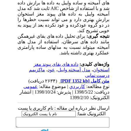
های آمیخته و ساده وایبل به داده­ ها برازش داده
شد و با استفاده از شاخص
AIC
ثابت شد که مدل
آمیخته وایبل به داده­ های پیوند مغز استخوان
برازش بهتری دارد و می­ تواند نسبت خطرها را
در دو گروه عودکرده و عود نکرده بعد از پیوند به
خوبی تشریح کند.
نتیجه­ گیری:
برای تحلیل داده­ های بقای غیرهمگن
مانند داده­ های سرطان، استفاده از مدل­ های
آمیخته می­تواند نسبت به مدل­های ساده پارامتری
عملکرد بهتری داشته باشد
.
واژه‌های کلیدی:
داده های بقای پیوند مغز
استخوان
،
مدل آمیخته وایبل
،
عود
،
ماکزیمم
درست نمایی
متن کامل
[PDF 1352 kb]
(۲۶۳۴ دریافت)
نوع مطالعه:
كاربردي
| موضوع مقاله:
عمومى
دریافت: 1398/5/22 | پذیرش: 1398/10/24 | انتشار
الکترونیک: 1399/2/10
ارسال نظر درباره این مقاله : نام کاربری یا پست
الکترونیک شما: