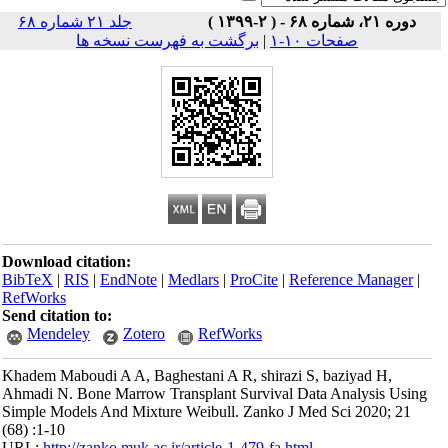
 )
جلد ۲۱ شماره ۶۸
صفحات ۱۰-۱
|
برگشت به فهرست نسخه ها
Download citation:
BibTeX
|
RIS
|
EndNote
|
Medlars
|
ProCite
|
Reference Man
RefWorks
Send citation to:
Mendeley
Zotero
RefWorks
Khadem Maboudi A A, Baghestani A R, shirazi S, baziyad 
Ahmadi N. Bone Marrow Transplant Survival Data Analysi
Simple Models And Mixture Weibull. Zanko J Med Sci 2020
(68) :1-10
URL:
http://zanko.muk.ac.ir/article-1-479-fa.html