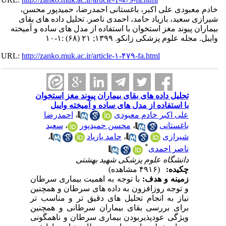
بودی علی اکبر، باغستانی احمدرضا، حمیدپور محسن،
سعید، بازیاد حامد، احمدی ناصر. تحلیل داده های بقای
پیوند مغز استخوان با استفاده از مدل های ساده و آمیخته
علوم پزشکی زانکو. ۱۳۹۹; ۲۱ (۶۸) :۱-۱۰
URL:
http://zanko.muk.ac.ir/article-۱-۴۷۹-fa.html
تحلیل داده های بقای بیماران پیوند مغز استخوان
با استفاده از مدل های ساده و آمیخته وایبل
علی اکبر خادم معبودی
،
احمدرضا
باغستانی
،
محسن حمیدپور
،
سعید
شیرازی
،
حامد بازیاد
،
*
ناصر احمدی
دانشگاه علوم پزشکی شهید بهشتی
چکیده:
(۴۹۱۶ مشاهده)
زمینه و هدف:
با توجه به اهمیت بیماری سرطان
و توجه روزافزون به داده­ های سرطان و همچنین
نیاز به انجام تحلیل­ های دقیق­ تر و مناسب­ تر
برای بررسی بقای بیماران سرطانی و همچنین
ویژگی عودپذیربودن بیماری سرطان و ناهمگونی