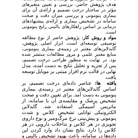
هدف پژوهش حاضر، بررسی و تعیین متغیرهای
مؤثر در ساختار درخت تصمیم و ارائه‌ی آن برای
بیماری پنومونی و بررسی میزان دقت و صحت
سامانه در تشخیص بیماری و ارائه‌ی پیشنهادهای
درمانی بر اساس راهکارهای بالینی رایج پنومونی
است.
مواد و روش­ کار:
پژوهش حاضر از نوع مطالعه‌
توصیفی توسعه‌ای است. ابزار اصلی پژوهش،
گایدلاین‌های معتبر در زمینه‌ی بیماری پنومونی،
منابع معتبر علمی و مرور مطالعات منتشر شده
بود. در نهایت به منظور طراحی درخت تصمیم،
تجزیه و تحلیل نتایج به دست آمده، مدل
پس از
نهایی در قالب نرم افزار مبتنی بر موبایل توسعه
یافت.
یافته­ ها:
عناصر داده‌ای درخت تصمیم، بر
اساس گایدلاین‌های معتبر در زمینه‌ی بیماری
پنومونی به دست آمد. برای تعیین دقت و صحت
تشخیص پزشک و مقایسه‌ی آن با سامانه، از
ماتریس آسیمگی استفاده شد. گایدلاین
الکترونیکی توانایی تشخیص کلاس و شدت
پنومونی و پیش‌بینی نرخ مرگ‌ومیر و نوع داروی
تجویزی در هر کلاس و تداخلات دارویی در هر
کلاس را دارد. نتایج نشان داد وارد کردن این
داده‌ها در سامانه، باعث بهبود تشخیص بالینی و