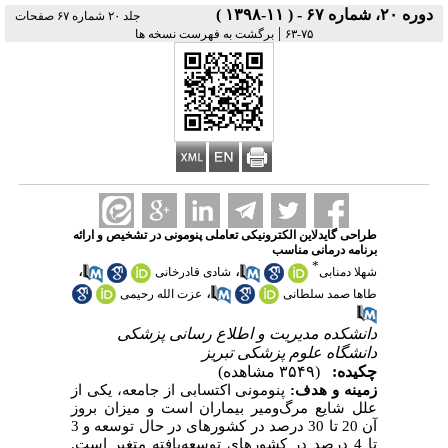
دوره ۲۰، شماره ۶۷ - ( ۱۱-۱۳۹۸ )
جلد ۲۰ شماره ۶۷ صفحات
|
۷۵-۶۳
برگشت به فهرست نسخه ها
طراحی گایدلاین الکترونیکی تعاملی پنومونی در تشخیص و ارائه
برنامه درمانی مناسب
*
،
،
شهلا دمنابی
شادی قادرخانی
،
طاها صمد سلطانی
عزت الله رحیمی
دانشکده مدیریت و اطلاع رسانی پزشکی
دانشگاه علوم پزشکی تبریز
چکیده:
(۳۵۴۹ مشاهده)
زمینه و هدف:
پنومونی اکتسابی از جامعه، یکی از
علل شایع مرگ‌ومیر بیماران است و میزان بروز
آن
20 تا 30
درصد در کشورهای در حال ‌توسعه و
3
تا 4
درصد در کشورهای توسعه‌یافته متغیر است.