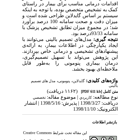
اقدامات درمانی مناسب برای بیمار در راستای
کمک به تشخیص متخصص بوده، با توجه به اینکه
سیستم بر اساس گایدلاین طراحی شده است و
میزان دقت و صحت سامانه 100 درصد برآورد
شد؛ در مجموع میزان تطابق تشخیص پزشک با
سامانه 93/33
درصد بود.
نتیجه ­گیری:
مدل‌های تصمیم ‌بالینی می‌توانند با
ایجاد یکپارچگی در اطلاعات بیمار، به ارائه‌ی
پیشنهادهای تشخیصی و درمانی خاص بپردازند.
این پژوهش می‌تواند با تسهیل تصمیم‌گیری،‌
درمان بیماری پنومونی را به‌طور قابل‌
ملاحظه‌ای بهبود بخشد.
واژه‌های کلیدی:
،
،
گایدلاین
پنومونی
مدل های تصمیم
بالینی
(۱۱۶۲ دریافت)
متن کامل
[PDF 611 kb]
نوع مطالعه:
| موضوع مقاله:
كاربردي
تخصصي
دریافت: 1398/3/27 | پذیرش: 1398/5/16 | انتشار
الکترونیک: 1398/11/10
بازنشر اطلاعات
این مقاله تحت شرایط
Creative Commons