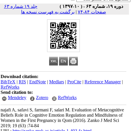
جلد ۱۹ شماره ۶۳
صفحات ۸۴-۷۴
|
برگشت به فهرست نسخه ها
Download citation:
BibTeX
|
RIS
|
EndNote
|
Medlars
|
ProCite
|
Reference Man
RefWorks
Send citation to:
Mendeley
Zotero
RefWorks
najafi A, safavi S, farmani F, salari M. Evaluation of Metaco
Beliefs Role in Cognitive Emotion Regulation and Mindfuln
Women in the First Pregnancy in Qom (2016). Zanko J Med
2019; 19 (63) :74-84
URL:
http://zanko.muk.ac.ir/article-1-403-fa.html