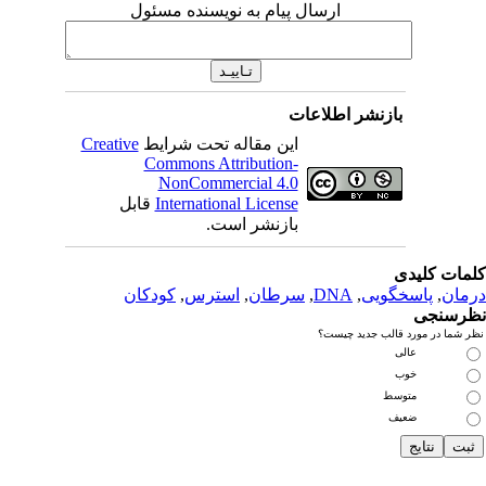
ارسال پیام به نویسنده مسئول
بازنشر اطلاعات
این مقاله تحت شرایط
Creative
Commons Attribution-
NonCommercial 4.0
International License
قابل
بازنشر است.
دی
سخگویی
,
DNA
,
سرطان
,
استرس
,
کودکان
رد قالب جدید چیست؟
عالی
خوب
متوسط
ضعیف