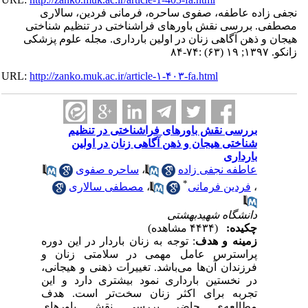
ده عاطفه، صفوی ساحره، فرمانی فردین، سالاری
بررسی نقش باورهای فراشناختی در تنظیم شناختی
 ذهن آگاهی زنان در اولین بارداری. مجله علوم پزشکی
URL:
http://zanko.muk.ac.ir/article-۱-۴۰۳-fa.html
بررسی نقش باورهای فراشناختی در تنظیم
شناختی هیجان و ذهن آگاهی زنان در اولین
بارداری
عاطفه نجفی زاده
،
ساحره صفوی
*
،
فردین فرمانی
،
مصطفی سالاری
دانشگاه شهیدبهشتی
چکیده:
(۴۴۳۴ مشاهده)
زمینه و هدف
: توجه به زنان باردار در این دوره
پراسترس عامل مهمی در سلامتی زنان و
فرزندان آن‌ها می‌باشد
.
تغییرات ذهنی و هیجانی،
در نخستین بارداری نمود بیشتری دارد و این
تجربه برای اکثر زنان سخت‌تر است. هدف
مطالعه‌ی حاضر بررسی نقش باورهای