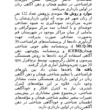
فراشناختی در تنظیم هیجان و ذهن آگاهی زنان
در اولین بارداری می‌باشد.
موارد و روش ها:
نمونه‌ی پژوهش تعداد 122 نفر
از زنان شهر قم بودند که اولین بارداری‌شان را
تجربه می‌کردند. نمونه‌گیری به شیوه تصادفی
خوشه‌ای و با انتخاب سه مرکز سونوگرافی و
مامایی از میان مراکز موجود در شهرستان قم
به‌صورت تصادفی صورت پذیرفت. جهت
گردآوری داده‌ها از پرسشنامه‌های فراشناخت-30
(
MCQ-30
)
، پرسشنامه نظم جویی شناختی
هیجان
(
CERQ
)
و پرسشنامه پنج‌وجهی ذهن
آگاهی استفاده گردید. داده‌ها به روش همبستگی
پیرسون و تحلیل رگرسیون، توسط نرم‌افزار
spss
20
مورد تجزیه‌وتحلیل آماری قرار گرفتند.
یافته ها:
یافته‌ها نشان داد بین باورهای
فراشناختی با تنظیم شناختی هیجان و ذهن آگاهی
زنان در اولین بارداری همبستگی مثبت معنادار
وجود دارد. علاوه بر این مؤلفه‌های کنترل
ناپذیری، نیاز به کنترل افکار و خودآگاهی
شناختی، درمجموع نقش معناداری در پیش‌بینی
تغییرات متغیر تنظیم شناختی هیجان و مؤلفه‌های
اطمینان شناختی و خودآگاهی شناختی در ذهن
آگاهی زنان در اولین بارداری دارند.