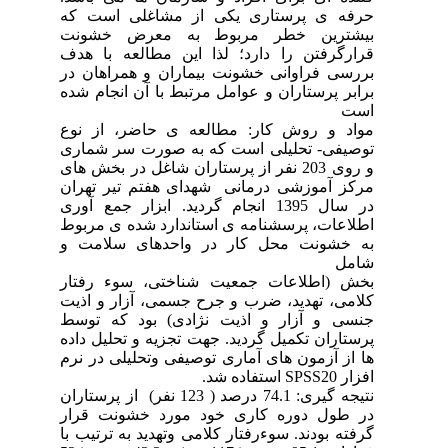
حرفه ی پرستاری یکی از مشاغلی است که
بیشترین خطر مربوط به معرض خشونت
قرارگرفتن را دارد؛ لذا این مطالعه با هدف
بررسی فراوانی خشونت بیماران و همراهان در
برابر پرستاران و عوامل مرتبط با آن انجام شده
است
مواد و روش کار: مطالعه ی حاضر، از نوع
توصیفی- تحلیلی است که به صورت سر شماری
و روی 203 نفر از پرستاران شاغل در بخش های
مرکز آموزشی درمانی شهدای هفتم تیر تهران
در سال 1395 انجام گردید. ابزار جمع آوری
اطلاعات، پرسشنامه ی استاندارد شده ی مربوط
به خشونت محل کار در واحدهای سلامت و
شامل
بخش (اطلاعات جمعیت شناختی، سوء رفتار
کلامی، تهدید، ضرب و جرح جسمی، آزار و اذیت
جنسی و آزار و اذیت نژادی) بود که توسط
پرستاران تکمیل گردید. جهت تجزیه و تحلیل داده
ها از آزمون های آماری توصیفی وتحلیلی در نرم
افزار SPSS20 استفاده شد.
نتیجه گیری: 74.1 درصد ( 123 نفر) از پرستاران
در طول دوره کاری خود مورد خشونت قرار
گرفته بودند. سوءرفتار کلامی وتهدید به ترتیب با