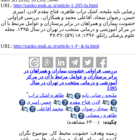
URL:
http://zanko.muk.ac.ir/article-1-205-fa.html
ایه ملیحه، اشک تراب طاهره، فتاح مقدم لادن، امیری
وان سجاد، آقاعلی محمد و همکاران.. بررسی فراوانی
یماران و همراهان در برابر پرستاران و عوامل مرتبط با آن
در مرکز آموزشی و درمانی منتخب در تهران در سال ۱۳۹۵. مجله
و. ۱۳۹۶; ۱۸ (۵۹) :۳۶-۴۷
URL:
http://zanko.muk.ac.ir/article-۱-۲۰۵-fa.html
بررسی فراوانی خشونت بیماران و همراهان در
برابر پرستاران و عوامل مرتبط با آن در مرکز
آموزشی و درمانی منتخب در تهران در سال
1395
*
ملیحه رضایی نایه
،
طاهره اشک تراب
،
لادن فتاح مقدم
،
حسن امیری
،
سجاد رضوان
،
محمد آقاعلی
،
طاهره رمضانی
چکیده:
(۶۳۰۰ مشاهده)
زمینه وهدف: خشونت محیط کار، موضوع نگران
کننده ای برای افراد و سازمان ها می باشد.