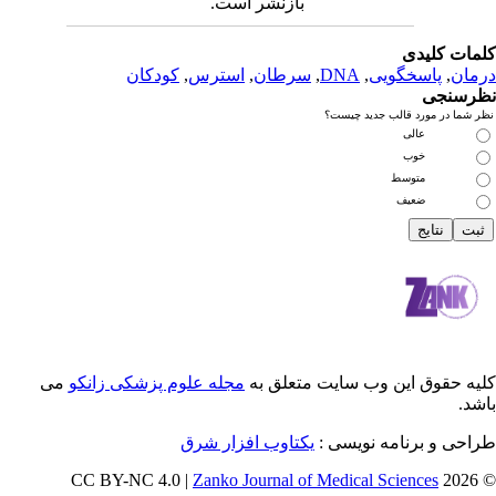
بازنشر است.
دی
سخگویی
,
DNA
,
سرطان
,
استرس
,
کودکان
رد قالب جدید چیست؟
عالی
خوب
متوسط
ضعیف
 این وب سایت متعلق به
مجله علوم پزشکی زانکو
می
رنامه نویسی :
یکتاوب افزار شرق
Zanko Journal of Medical Scienc