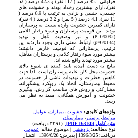
فراوانی 95.1 درصد ( 117 نفر) و 42.3 درصد ( 52
نفر)،دارای بیشترین رخداد بودند و خشونت های
جسمی، جنسی و نژادی به ترتیب با 8.9 درصد (
11 نفر)، 4.1 درصد ( 5 نفر) و 3.2 درصد ( 4 نفر)،
دارای کمترین خشونت وارده نسبت به پرستاران
بودند. بین قومیت پرستاران و سوء رفتار کلامی
(P=0/0092) و نیز وضعیت تأهل و تهدید
(p=0/0134) ارتباط معنی داری وجود دارد؛به این
ترتیب، پرستارانی که قومیت فارس داشتند؛
بیشتر مورد سوء رفتار کلامی و پرستاران متأهل،
بیشتر مورد تهدید واقع شده اند.
نتایج به دست آمده، تایید کننده ی شیوع بالای
خشونت محل کار، علیه پرستاران است. لذا جهت
کاهش خطرات و تهدیدات ناشی از خشونت در
محیط بیمارستان، اتخاذ یک رویکرد پیشگیرانه،
مشارکتی و روش های مناسب گزارش، پیگیری
خشونت و آموزش همگانی، مفید به نظر می
رسد.
واژه‌های کلیدی:
خشونت
،
بیماران
،
عوامل
مرتبط
،
پرستار
،
بیمارستان
متن کامل
[PDF 163 kb]
(۳۲۹۱ دریافت)
نوع مطالعه:
پژوهشي
| موضوع مقاله:
عمومى
دریافت: 1396/3/25 | پذیرش: 1396/6/28 | انتشار