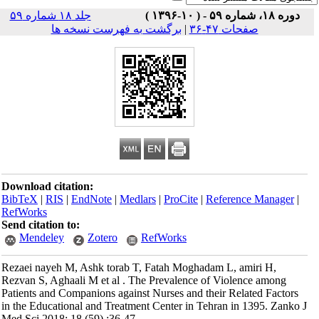
جلد ۱۸ شماره ۵۹
صفحات ۴۷-۳۶
|
برگشت به فهرست نسخه ها
Download citation:
BibTeX
|
RIS
|
EndNote
|
Medlars
|
ProCite
|
Reference Man
RefWorks
Send citation to:
Mendeley
Zotero
RefWorks
Rezaei nayeh M, Ashk torab T, Fatah Moghadam L, amiri H
Rezvan S, Aghaali M et al . The Prevalence of Violence am
Patients and Companions against Nurses and their Related F
in the Educational and Treatment Center in Tehran in 1395.
Med Sci 2018; 18 (59) :36-47