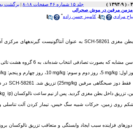
جلد ۱۵ شماره ۴۶ صفحات ۱۸-۸
|
برگشت به
*
اح مرادی
،
کامبیز حسن زاده
طن
مغزی
SCH-58261
به عنوان آنتاگونیست گیرنده­های مرکزی آد
سن
مشابه که بصورت تصادفی انتخاب شده
اند، به
6
گروه هشت
تائی
وز اول:
mg/kg
5، روز دوم و سوم:
mg/kg
10، روز چهارم و پنجم
/kg :
mg/kg
25
)
تزریق شد
.
SCH-58261
در د
ن، تزریق
داخل
بطن
مغزی گردید. پس از نیم ساعت نالوکسان
ip)
kg
,
شکم روی زمین، حرکات شبیه سگ خیس، تیمار کردن آلت تناسلی
و
وزهای فزاینده سبب ایجاد وابستگی و متعاقب تزریق نالوکسان بروز