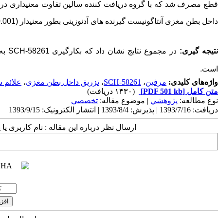
قطع مصرف شد که با گروه دریافت کننده سالین تفاوت معنی­داری در بر
داخل
بطن
مغزی آنتاگونیست گیرنده های آدنوزینی بطور معنی­دار (
.001
تیجه ­گیری:
در مجموع نتایج نشان داد که بکارگیری
SCH-58261
به 
است.
واژه‌های کلیدی:
مرفین
،
SCH-58261
،
تزریق داخل بطن مغزی
،
علائم 
متن کامل
[PDF 501 kb]
(۱۴۳۰ دریافت)
نوع مطالعه:
پژوهشي
| موضوع مقاله:
تخصصي
دریافت: 1393/7/16 | پذیرش: 1393/8/4 | انتشار الکترونیک: 1393/9/15
ارسال نظر درباره این مقاله : نام کاربری ی