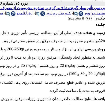
دوره ۱۵، شماره ۴۶ - ( ۹-۱۳۹۳ )
بررسی تأثیر مهار گیرنده A2a مرکزی بر سندرم محرومیت از مصرف مزمن مرفین در موش صحرائی
محمد چرخ‌پور
،
علیرضا پرویزپور
،
زهرا نامجو
،
صب
چکیده:
(۵۰۷۱ مشاهده)
چکیده
مینه و هدف:
هدف
اصلی
از
این
مطالعه
بررسی
تأثیر
تزریق
داخل
ب
A2a
بر سندرم محرومیت از مصرف مرفین در
موش صحرائی نر بود.
وش
بررسی
:
رت
های
نر، نژاد ویستار درمحدوده
وزنی
gr
250-200
و
با
د
ند.
به منظور ایجاد وابستگی،
مرفین
روزی دو بار به مدت 9 روز
(ر
وز ششم و هفتم:
mg/kg
20 و روز هشتم :
mg/kg
25 و در روز نهم فقط دوز صبحگاهی مرفین
µl
5
µg/
40 و 80 و 160
) در روز نهم
،
نیم ساعت بعد از آخرین دوز مرفی
زریق شده و علایم قطع مصرف شامل ایستادن روی پاها، کشیدن 
قروچه به مدت یک ساعت ثبت گردید
افته­ ها:
نتایج مطالعه حاضر نشان داد تزریق روزانه مرفین به روش د