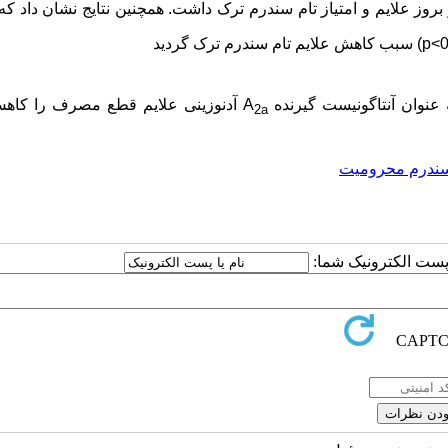
وز علایم و امتیاز تام سندرم ترک داشت. همچنین نتایج نشان داد که
0
>
p
) سبب کاهش علایم تام سندرم ترک گردید
عنوان آنتاگونیست گیرنده
A
آدنوزینی علایم قطع مصرف را کاهش
2a
سندرم محرومیت
ا پست الکترونیک شما: