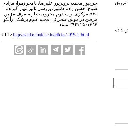
 تزریق
چرخ‌پور محمد، پرویزپور علیرضا، نامجو زهرا، مرادی
صباح، حسن زاده کامبیز. بررسی تأثیر مهار گیرنده
A۲a مرکزی بر سندرم محرومیت از مصرف مزمن
مرفین در موش صحرائی. مجله علوم پزشکی زانکو.
۱۳۹۳; ۱۵ (۴۶) :۸-۱۸
 داده
URL:
http://zanko.muk.ac.ir/article-۱-۲۴-fa.html