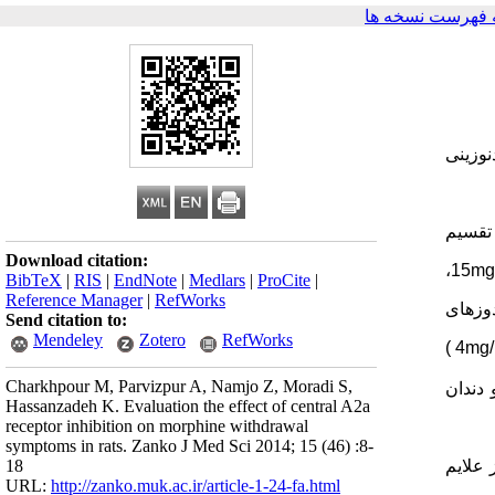
 فهرست نسخه ها
نوزینی
تقسیم
Download citation:
15،
mg
BibTeX
|
RIS
|
EndNote
|
Medlars
|
ProCite
|
Reference Manager
|
RefWorks
وزهای
Send citation to:
Mendeley
Zotero
RefWorks
(
4
mg/
Charkhpour M, Parvizpur A, Namjo Z, Moradi S,
 دندان
Hassanzadeh K. Evaluation the effect of central A2a
receptor inhibition on morphine withdrawal
symptoms in rats. Zanko J Med Sci 2014; 15 (46) :8-
 علایم
18
URL:
http://zanko.muk.ac.ir/article-1-24-fa.html