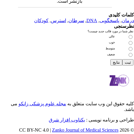
بازنشر است.
دی
سخگویی
,
DNA
,
سرطان
,
استرس
,
کودکان
رد قالب جدید چیست؟
عالی
خوب
متوسط
ضعیف
 این وب سایت متعلق به
مجله علوم پزشکی زانکو
می
رنامه نویسی :
یکتاوب افزار شرق
Zanko Journal of Medical Scienc