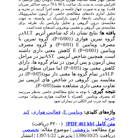
افزایش شدت به مدت یک ساعت با 60
تا 70
درصد حداکثر ضربان
قلب) بود و به صورت چهار جلسه در هفته اجرا گردید.
در تجزیه و
تحلیل آماری داده‌ها‌ی مطالعه‌ی حاضر،
از آزمون شاپیروویلک
برای نرمالیتی
داده‌ها، آزمون
پارامتریک تی وابسته، به جهت
مقایسه‌ی درون گروهی و تحلیل واریانس یک طرفه برای
مقایسه‌ی بین گروهی و تعقیبی بونفرونی استفاده شده است.
یافته ها
: نتایج نشان داد که شاخص آنزیم
ALT
در
گروه تمرین هوازی (0/001=
P
)، گروه تمرین با
مصرف ویتامین
E
(0/01=
P
) و گروه مصرف
ویتامین E (
P=
0/001) کاهش معنی داری داشته
است. همچنین شاخص آنزیمی
نیزAST
در مراحل
پیش آزمون و پس آزمون در تمام گروه ها، دارای
کاهش معنی بود (0/05>
P
) اما میزان سطح آنزیم
ALP
در تمام گروه ها معنی دار نبود(0/05<
P
). در
مقایسه بین گروهی در شاخص های آنزیمی نیز
تفاوت معنی داری مشاهده نشد(0/05<
P
).
نتیجه گیری
:
با توجه به نتایج مطالعه‌ی حاضر، به‌نظر می‌رسد
که مصرف ویتامین Eهمراه با فعالیت هوازی می‌تواند؛ موجب
بهبود کبد چرب غیر الکلی در بیماران شود.
واژه‌های کلیدی:
ویتامین E
،
فعالیت هوازی
،
کبد
چرب
متن کامل
[PDF 461 kb]
(۳۲۰۰ دریافت)
نوع مطالعه:
پژوهشي
| موضوع مقاله:
تخصصي
دریافت: 1396/10/25 | پذیرش: 1397/1/22 | انتشار