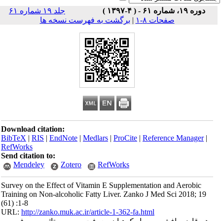
 )
جلد ۱۹ شماره ۶۱
صفحات ۸-۱
|
برگشت به فهرست نسخه ها
Download citation:
BibTeX
|
RIS
|
EndNote
|
Medlars
|
ProCite
|
Reference Man
RefWorks
Send citation to:
Mendeley
Zotero
RefWorks
Survey on the Effect of Vitamin E Supplementation and Aer
Training on Non-alcoholic Fatty Liver. Zanko J Med Sci 20
(61) :1-8
URL:
http://zanko.muk.ac.ir/article-1-362-fa.html