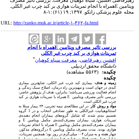
ی افشین، سیاه کوهیان معرفت. بررسی تاثیر مصرف
ویتامین Eهمراه با انجام تمرینات هوازی بر کبد چرب غیر الکلی.
شکی زانکو. ۱۳۹۷; ۱۹ (۶۱) :۱-۸
URL:
http://zanko.muk.ac.ir/article-۱-۳۶۲-fa.html
بررسی تاثیر مصرف ویتامین Eهمراه با انجام
تمرینات هوازی بر کبد چرب غیر الکلی
*
افشین رهبرقاضی
،
معرفت سیاه کوهیان
دانشگاه محقق اردبیلی
چکیده:
(۵۵۶۳ مشاهده)
چ
کی
ده
زمینه و هدف
:
بیماری کبد چرب غیر الکلی، شایع‌ترین بیماری
کبدی در جهان است
و مهم‌ترین راه درمان، اصلاح سبک زندگی و
انجام فعالیت ورزشی می‌باشد؛ بنابراین، هدف از پژوهش حاضر،
بررسی تأثیر مصرف ویتامین
E همراه با تمرینات هوازی بر کبد
چرب غیر الکلی است.
مواد و روش کار
:
در
این مطالعه‌ی نیمه تجربی، ۲۴
بیمار مبتلا به
استئاتوهپاتیت غیرالکلی
به طور تصادفی انتخاب و در 3 گروه
تقسیم بندی شدند که
شامل گروه‌های بیماران انجام دهنده‌ی
تمرینات هوازی، بیماران
مصرف‌کننده‌ی مکمل ویتامین
E
و
بیمارا
ن
مصرف‌کننده‌ی مکمل ویتامین
E
همراه با انجام تمرینات
هوازی بودند. مدت
مصرف مکمل ویتامین
E
در
گروه‌های مذکور،
چهار هفته و به میزان
۴
۰۰
میلی‌گرم در روز بود؛ همچنین تمرینات،
شامل چهار هفته فعالیت هوازی فزاینده (دویدن روی تردمیل با