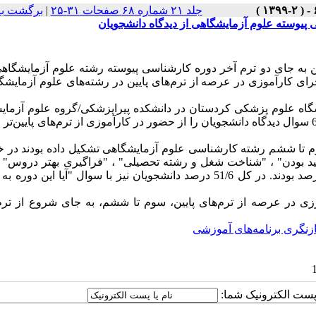
جلد ۲۱ شماره ۶۸ صفحات ۳۱-۲۵
|
برگشت به
 پیوسته علوم آزمایشگاهی از دیدگاه دانشجویان
ین به جای دو ترم آخر دوره‌ کارشناسی پیوسته رشته علوم آزمایشگاه
رای کارآموزی در عرصه از ترم‌های پایین در رشته‌های علوم آزمایشگ
توصیفی بود که ازسال 95 تا 97 در دانشگاه علوم پزشکی کردستان در دانشکده پیراپزشکی/گروه علوم آ
انجام شد. ابزار جمع‌آوری اطلاعات پرسشنامه محقق ساخنه بود که با 6 سوال دیدگاه دانشجویان را از حضور در کارآموزی از ترم‌های پایی
در 
مفید بودن" ، "شناخت شغل و رشته تحصیلی" ، "فراگیری بهتر دروس" ،
بودن" به ترتیب برابر با 85/8 درصد، 95/4 درصد، 67/7 درصد و 58/1 درصد بودند. در کل 51/6 درصد دانشجویان نیز با سوال "آیا
زی در عرصه از ترم‌های پایین، سوم تا ششم، به جای شروع از ترم
ازنگری برنامه‌های آموزشی
ا پست الکترونیک شما: