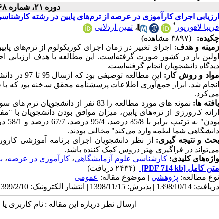
دوره ۲۱، شماره ۶۸ - ( ۲-۱۳۹۹ )
ارزیابی اجرای کارآموزی در عرصه از ترم‌های پایین در رشته کارشناسی
*
فریبا لاهورپور
،
ثمین اردلانی
چکیده:
(۳۸۹۷ مشاهده)
مینه و هدف
:
اجرای تغییر در زمان اجرای کوریکولوم از ترم‌های پای
اولین بار در کشور صورت گرفته‌است. این مطالعه با هدف ارزیابی اج
دیدگاه دانشجویان انجام گرفته‌‎است.
واد و روش­ کار:
این مطالعه 
می‌کرد.
افته ­ها:
نمونه­ های مورد مطالعه را 83 نفر از دانشجویان ترم های سوم تا ششم رشته کارشناسی علوم آزمایشگاهی تشکیل داده بودند
ارائه کارورزی از ترم‌های پایین، میزان موافق بودن دانشجویان با "
دانشگاهی شما لطمه وارد می‌کند" مخالف بودند.
حث و نتیجه ­گیری:
از نظر دانشجویان اجرای برنامه آموزشی کارور
می‌تواند در فراگیری بهتر دروس کمک کننده باشد.
واژه‌های کلیدی:
کارشناسی علوم آزمایشگاهی
،
کارآموزی در عرصه
،
ب
متن کامل
[PDF 714 kb]
(۲۴۳۴ دریافت)
نوع مطالعه:
پژوهشي
| موضوع مقاله:
عمومى
دریافت: 1398/10/14 | پذیرش: 1398/11/15 | انتشار الکترونیک: 1399/2/10
ارسال نظر درباره این مقاله : نام کاربری ی