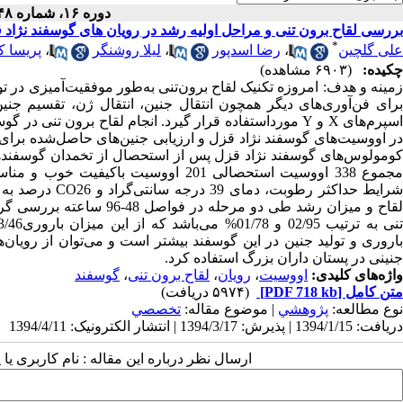
دوره ۱۶، شماره ۴۸ - ( ۳-۱۳۹۴ )
بررسی لقاح برون تنی و مراحل اولیه رشد در رویان های گوسفند نژاد 
*
علی گلچین
،
رضا اسدپور
،
لیلا روشنگر
،
پریسا ک
چکیده:
(۶۹۰۳ مشاهده)
زمینه و هدف: امروزه تکنیک لقاح برون‌تنی به‌طور موفقیت‌آمیزی در تولی
برای فن‌آوری‌های دیگر همچون انتقال جنین، انتقال ژن، تقسیم جن
اسپرم‌های X و Y مورداستفاده قرار گیرد. انجام لقاح برون
در اووسیت‌های گوسفند نژاد قزل و ارزیابی جنین‌های حاصل‌شده بر
کومولوس‌های گوسفند نژاد قزل پس از استحصال از تخمدان گوسفندها
لقاح و میزان رشد طی دو مرح
باروری و تولید جنین در این گوسفند بیشتر است و می‌توان از رویان
جنینی در پستان داران بزرگ استفاده کرد.
واژه‌های کلیدی:
اووسیت
،
رویان
،
لقاح برون تنی
،
گوسفند
متن کامل
[PDF 718 kb]
(۵۹۷۴ دریافت)
نوع مطالعه:
پژوهشي
| موضوع مقاله:
تخصصي
دریافت: 1394/1/15 | پذیرش: 1394/3/17 | انتشار الکترونیک: 1394/4/11
ارسال نظر درباره این مقاله : نام کاربری ی