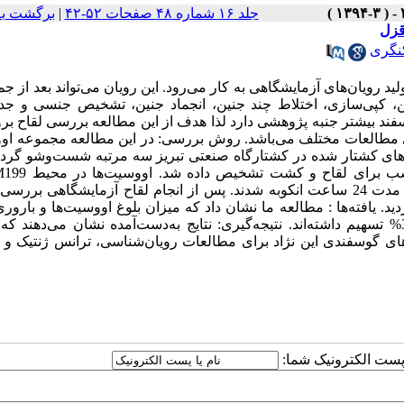
جلد ۱۶ شماره ۴۸ صفحات ۵۲-۴۲
|
برگشت به
قزل
نگری
د رویان‌های آزمایشگاهی به کار می‌رود. این رویان می‌تواند بعد از جم
ین، کپی‌سازی، اختلاط چند جنین، انجماد جنین، تشخیص جنسی و جد
 تنی در گوسفند بیشتر جنبه پژوهشی دارد لذا هدف از این مطالعه بررسی لقاح ب
ای مطالعات مختلف می‌باشد. روش بررسی: در این مطالعه مجموعه او
ی کشتار شده در کشتارگاه صنعتی تبریز سه مرتبه شست‌وشو گردیدن
شرایط حداکثر رطوبت، دمای 39 درجه سانتی‌گراد و CO26 درصد به مدت 24 ساعت انکوبه شدند. پس از انجام لقاح آزمایشگاهی
له در فواصل 48-96 ساعته بررسی گردید. یافته‌ها : مطالعه ما نشان داد که میزان بلوغ اووسیت‌ها و با
تنی به ترتیب 02/95 و 01/78% می‌باشد که از این میزان باروری3/46% تسهیم داشته‌اند. نتیجه‌گیری: نتایج به‌دست‌آمده نشان می‌د
‌های گوسفندی این نژاد برای مطالعات رویان‌شناسی، ترانس ژنتیک و 
ا پست الکترونیک شما: