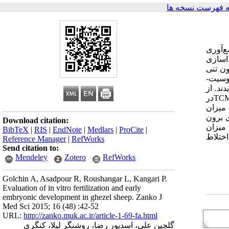
 فهرست نسخه ها
ع‌آوری
اسازی
رون تنی
وسیت-
د. از
مجموع 338 اووسیت استحصالی 201 اووسیت باکیفیت خوب و مناسب برای لقاح و کشت تشخیص داده شد. اووسیت‌ها در محیط TCM199در
 بررسی میزان
روری برون
Download citation:
هند که میزان
BibTeX
|
RIS
|
EndNote
|
Medlars
|
ProCite
|
اختلاط
Reference Manager
|
RefWorks
Send citation to:
Mendeley
Zotero
RefWorks
Golchin A, Asadpour R, Roushangar L, Kangari P.
Evaluation of in vitro fertilization and early
embryonic development in ghezel sheep. Zanko J
Med Sci 2015; 16 (48) :42-52
URL:
http://zanko.muk.ac.ir/article-1-69-fa.html
گلچین علی، اسدپور رضا، روشنگر لیلا، کنگری