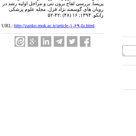
پریسا. بررسی لقاح برون تنی و مراحل اولیه رشد در
رویان های گوسفند نژاد قزل. مجله علوم پزشکی
زانکو. ۱۳۹۴; ۱۶ (۴۸) :۴۲-۵۲
URL:
http://zanko.muk.ac.ir/article-۱-۶۹-fa.html