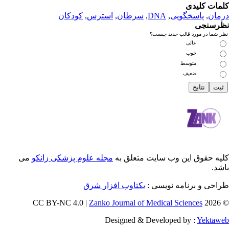
دی
سخگویی
,
DNA
,
سرطان
,
استرس
,
کودکان
رد قالب جدید چیست؟
عالی
خوب
متوسط
ضعیف
 این وب سایت متعلق به
مجله علوم پزشکی زانکو
می
رنامه نویسی :
یکتاوب افزار شرق
Zanko Journal of Medical Scienc
Designed & Developed by 