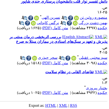
یر نوار قلب دانشجویان پرستاری جندی شاپور
*
وئین تن
،
نسرین الهی
،
ت بزرگی
،
نرگس کایدانی
|
متن کامل (PDF)
(۱۶۲۵ دریافت)
بررسی اثربخشی درمان مبتنی بر
عهد بر سبک‌های اسنادی در بیماران مبتلا به صرع
*
ی عقیلی
،
سحر چیذری
|
متن کامل (PDF)
(۱۵۱۸ دریافت)
قاضای القایی در نظام سلامت
*
روزی
|
متن کامل (PDF)
(۱۰۲۵ دریافت)
Export as:
HTML
|
XML
|
RSS