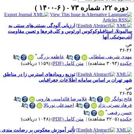
۱۴۰ )
ارزیابی آلودگی بستنی‌های سنتی به
، استافیلوکوکوس اورئوس و کلی‌فرم‌ها و تعیین مقاومت
کی آنها
*
یفی سلطانی
،
عاطفه بزرگی
|
متن کامل (PDF)
(۱۱۵۹ دریافت)
توزیع رویدادهای استرس زا در مناطق
ن بر اساس سامانه اطلاعات جغرافیایی
ر
،
غلامرضا قائدامینی هارونی
،
تی نژاد
،
احمدعلی نوربالا
،
*
عی
|
متن کامل (PDF)
(۱۰۴۸ دریافت)
تأثیر آموزش معکوس بر رضایت مندی و